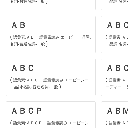
名詞
普通名詞
一般
品詞
名詞
ＡＢ
ＡＢ
語彙素
ＡＢ
語彙素読み
エービー
品詞
語彙素
Ａ
名詞
普通名詞
一般
品詞
名詞
ＡＢＣ
ＡＢ
語彙素
ＡＢＣ
語彙素読み
エービーシー
語彙素
Ａ
品詞
名詞
普通名詞
一般
ーディー
ＡＢＣＰ
ＡＢ
語彙素
ＡＢＣＰ
語彙素読み
エービーシ
語彙素
Ａ