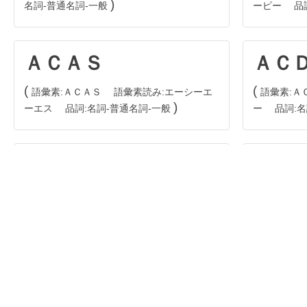
名詞
普通名詞
一般
ーピー
品
ＡＣＡＳ
ＡＣ
語彙素
ＡＣＡＳ
語彙素読み
エーシーエ
語彙素
Ａ
ーエス
品詞
名詞
普通名詞
一般
ー
品詞
名
ＡＣＥ
ＡＣ
語彙素
ＡＣＥ
語彙素読み
エーシーイー
語彙素
Ａ
品詞
名詞
普通名詞
一般
品詞
名詞
ＡＣＬＵ
ＡＣ
語彙素
ＡＣＬＵ
語彙素読み
エーシーエ
語彙素
Ａ