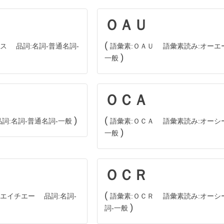
ＯＡＵ
ス
品詞
名詞
普通名詞
語彙素
ＯＡＵ
語彙素読み
オーエ
一般
ＯＣＡ
品詞
名詞
普通名詞
一般
語彙素
ＯＣＡ
語彙素読み
オーシ
一般
ＯＣＲ
エイチエー
品詞
名詞
語彙素
ＯＣＲ
語彙素読み
オーシ
詞
一般