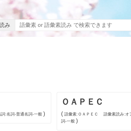
読み
ＯＡＰＥＣ
品詞
名詞
普通名詞
一般
語彙素
ＯＡＰＥＣ
語彙素読み
オ
詞
一般