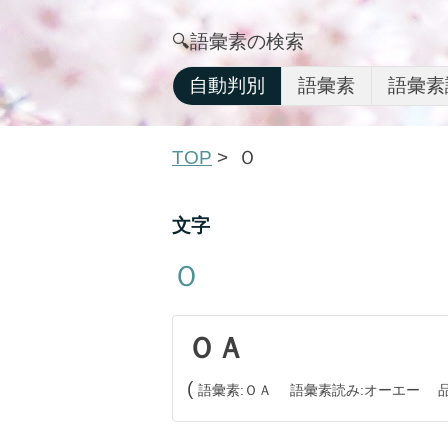
🔍語彙素の検索
自動判別
語彙素
語彙素
TOP
Ｏ
文字
Ｏ
ＯＡ
語彙素
ＯＡ
語彙素読み
オーエー