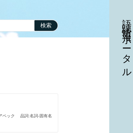
語誌情報ポータル
アペック
品詞
名詞
固有名